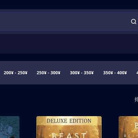
200¥ - 250¥
250¥ - 300¥
300¥ - 350¥
350¥ - 400¥