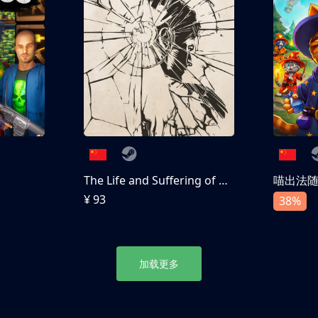
The Life and Suffering of Prince Jerian
喵出法
¥ 93
38%
加载更多