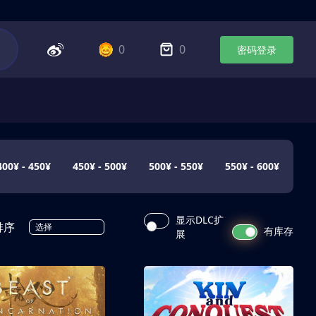
0
0
密码登录
400¥ - 450¥
450¥ - 500¥
500¥ - 550¥
550¥ - 600¥
显示DLC扩
排序
选择
有库存
展