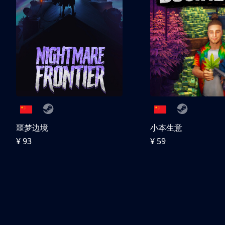
噩梦边境
小本生意
¥ 93
¥ 59