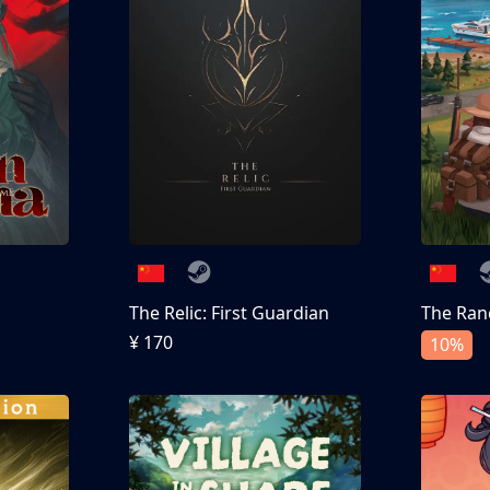
The Relic: First Guardian
The Ran
¥ 170
10%