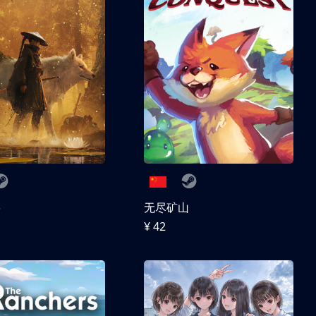
兽
无尽矿山
¥ 42