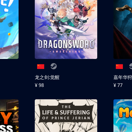
龙之剑:觉醒
嘉年华
¥ 98
¥ 77