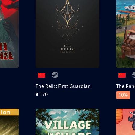
The Relic: First Guardian
The Ran
¥ 170
10%