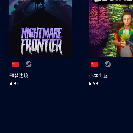
噩梦边境
小本生意
¥ 93
¥ 59