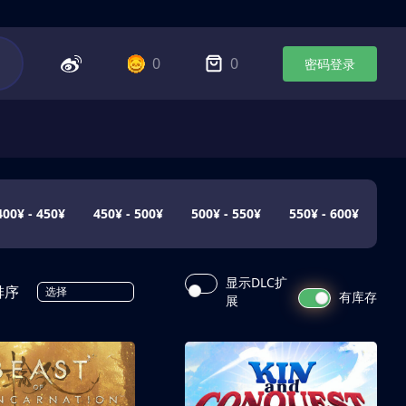
0
0
密码登录
400¥ - 450¥
450¥ - 500¥
500¥ - 550¥
550¥ - 600¥
显示DLC扩
排序
选择
有库存
展