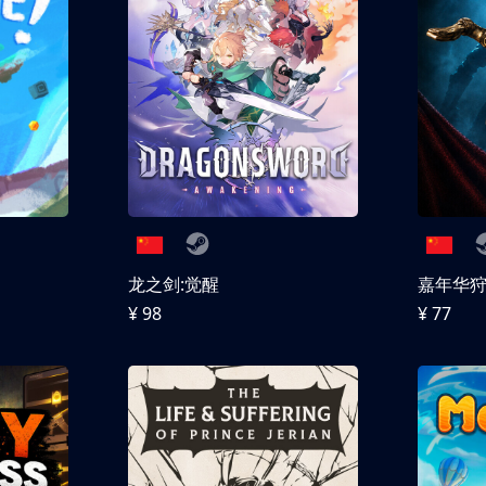
龙之剑:觉醒
嘉年华
¥ 98
¥ 77