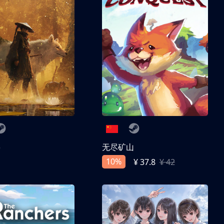
兽
无尽矿山
10%
¥ 37.8
¥ 42