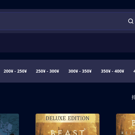
200¥ - 250¥
250¥ - 300¥
300¥ - 350¥
350¥ - 400¥