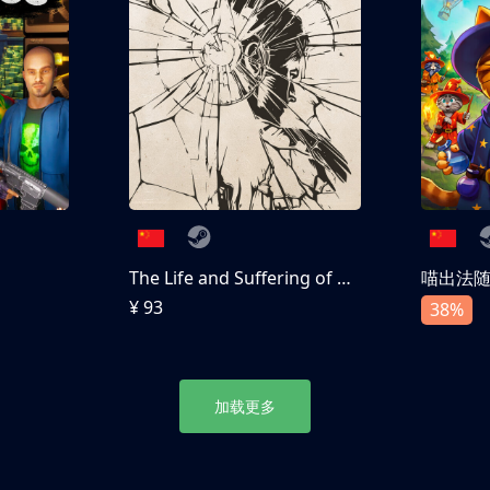
The Life and Suffering of Prince Jerian
喵出法
¥ 93
38%
加载更多