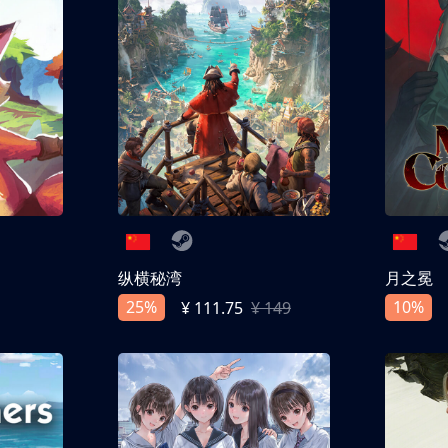
纵横秘湾
月之冕
25%
10%
¥ 111.75
¥ 149