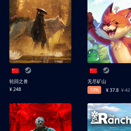
轮回之兽
无尽矿山
¥ 248
10%
¥ 37.8
¥ 42