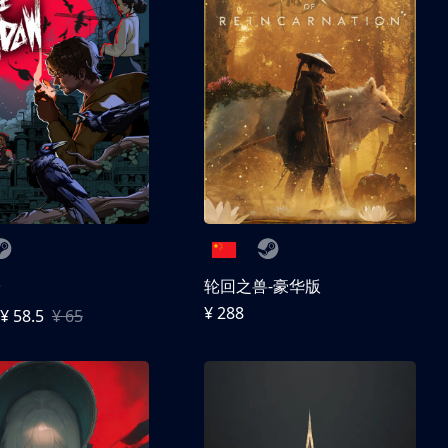
子
轮回之兽-豪华版
¥ 288
¥ 58.5
¥ 65