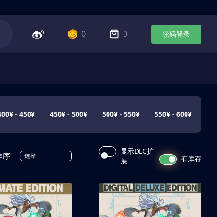
0
0
密码登录
400¥ - 450¥
450¥ - 500¥
500¥ - 550¥
550¥ - 600¥
显示DLC扩
排序
选择
有库存
展