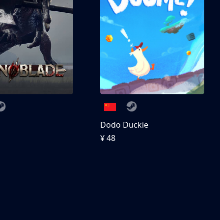
刀
Dodo Duckie
¥ 48