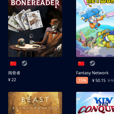
阅骨者
Fantasy Network
¥ 22
15%
¥ 50.15
¥ 5