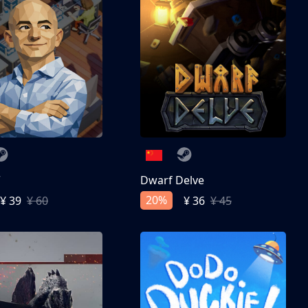
亨
Dwarf Delve
20%
¥ 39
¥ 60
¥ 36
¥ 45