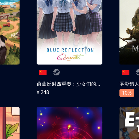
蔚蓝反射四重奏：少女们的奇迹
雾影猎
¥ 248
10%