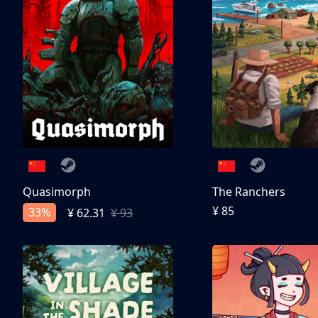
Quasimorph
The Ranchers
¥ 85
33%
¥ 62.31
¥ 93