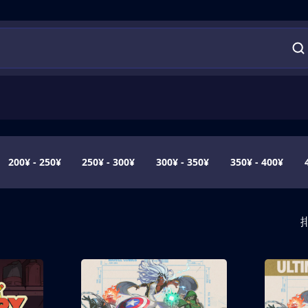
200¥ - 250¥
250¥ - 300¥
300¥ - 350¥
350¥ - 400¥