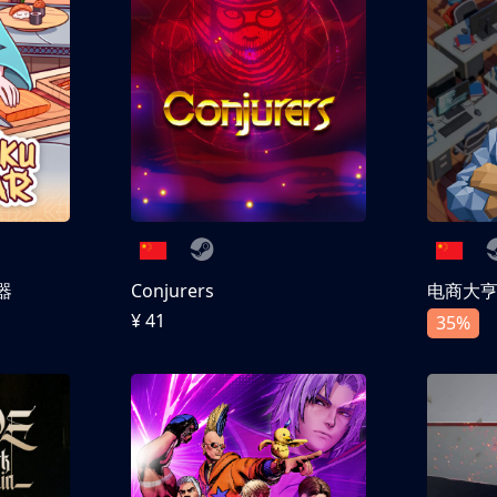
器
Conjurers
电商大
¥ 41
35%