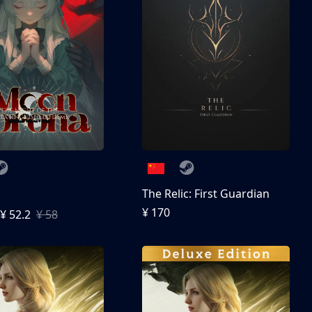
The Relic: First Guardian
¥ 170
¥ 52.2
¥ 58